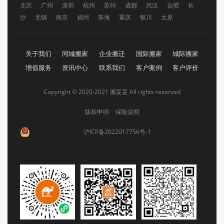
北京
广州
深圳
杭州
苏州
成都
武汉
合肥
长
沙
无锡
南京
福州
珠海
重庆
银川
太原
关于我们
同城搬家
企业搬迁
国际搬家
城际搬家
增值服务
资讯中心
联系我们
客户案例
客户评价
Copyright © 2020-2021 搬妥妥 All rights reserved
版权申明
保险说明
沪ICP备2022017756号-1