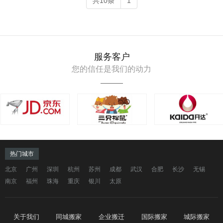
共10条
1
服务客户
您的信任是我们的动力
热门城市
北京
广州
深圳
杭州
苏州
成都
武汉
合肥
长沙
无锡
南京
福州
珠海
重庆
银川
太原
关于我们
同城搬家
企业搬迁
国际搬家
城际搬家