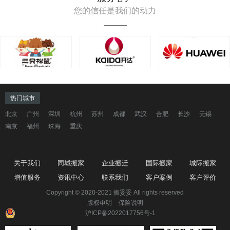
您的信任是我们的动力
热门城市
北京
广州
深圳
杭州
苏州
成都
武汉
合肥
长沙
无锡
南京
福州
珠海
重庆
关于我们
同城搬家
企业搬迁
国际搬家
城际搬家
增值服务
资讯中心
联系我们
客户案例
客户评价
Copyright © 2020-2021 搬妥妥 All rights reserved
版权申明
保险说明
沪ICP备2022017756号-1