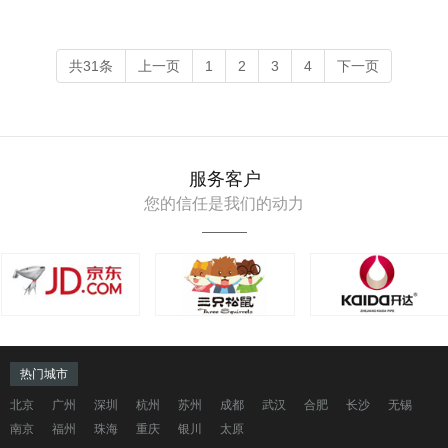
共31条
上一页
1
2
3
4
下一页
服务客户
您的信任是我们的动力
热门城市
北京
广州
深圳
杭州
苏州
成都
武汉
合肥
长沙
无锡
南京
福州
珠海
重庆
银川
太原